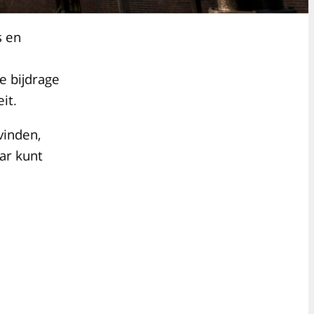
s en
e bijdrage
it.
vinden,
ar kunt