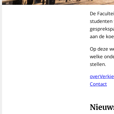
De Faculte
studenten 
gesprekspa
aan de koe
Op deze we
welke onde
stellen.
over
Verki
Contact
Nieuw