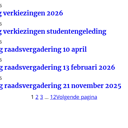
6
g verkiezingen 2026
6
g verkiezingen studentengeleding
6
g raadsvergadering 10 april
6
g raadsvergadering 13 februari 2026
5
g raadsvergadering 21 november 2025
1
2
3
…
12
Volgende pagina