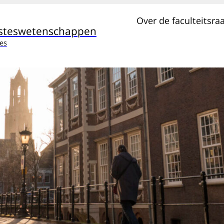
Over de faculteitsra
esteswetenschappen
es